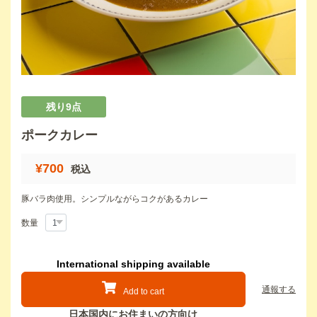
残り9点
ポークカレー
¥700
税込
豚バラ肉使用。シンプルながらコクがあるカレー
数量
International shipping available
通報する
Add to cart
日本国内にお住まいの方向け